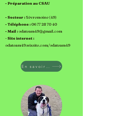
- Préparation au CSAU
- Secteur :
Sèvremoine (49)
- Téléphone
:
06 77 28 70 40
- Mail :
odateam49@gmail.com
-
Site internet :
odateam49.wixsite.com/odateam49
En savoir plus