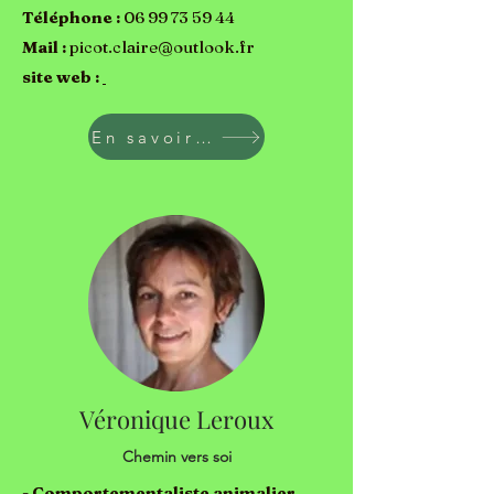
Téléphone :
06 99 73 59 44
Mail :
picot.claire@outlook.fr
site web :
En savoir plus
Véronique Leroux
Chemin vers soi
- Comportementaliste animalier