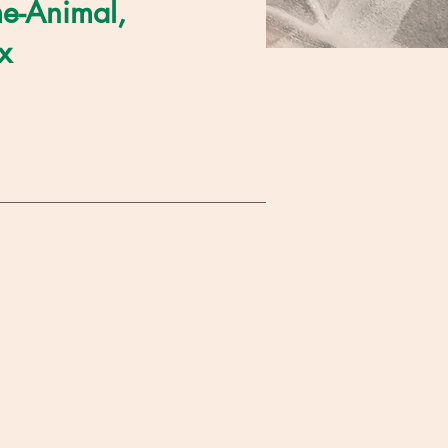
me-Animal,
x